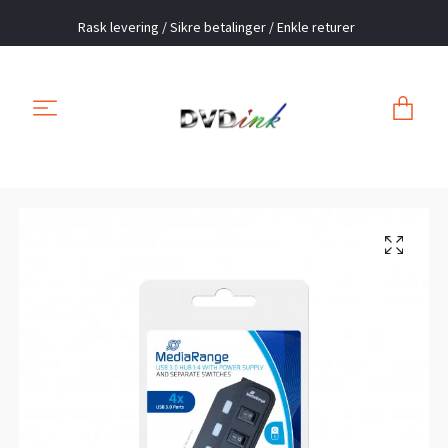
Rask levering / Sikre betalinger / Enkle returer