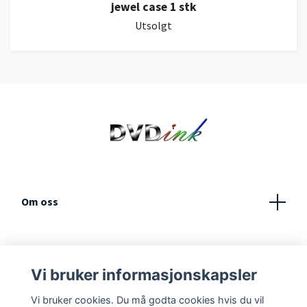
jewel case 1 stk
Utsolgt
Om oss
Kundeservice
Vi bruker informasjonskapsler
Vilkår og betingelser
Vi bruker cookies. Du må godta cookies hvis du vil