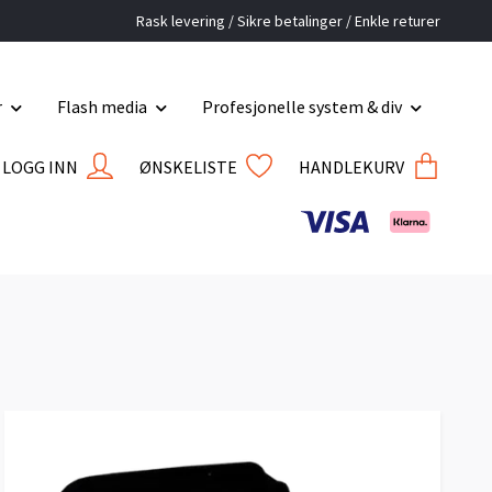
Rask levering / Sikre betalinger / Enkle returer
r
Flash media
Profesjonelle system & div
LOGG INN
ØNSKELISTE
HANDLEKURV