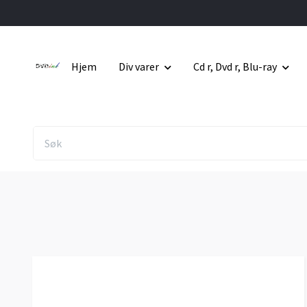
Hjem
Div varer
Cd r, Dvd r, Blu-ray