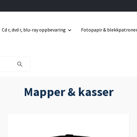
Cd r, dvd r, blu-ray oppbevaring
Fotopapir & blekkpatrone
Mapper & kasser