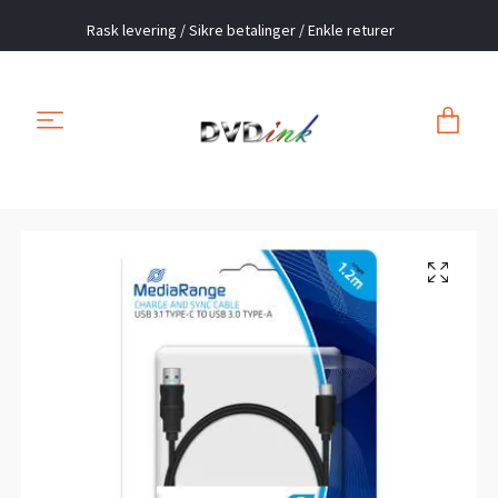
Rask levering / Sikre betalinger / Enkle returer