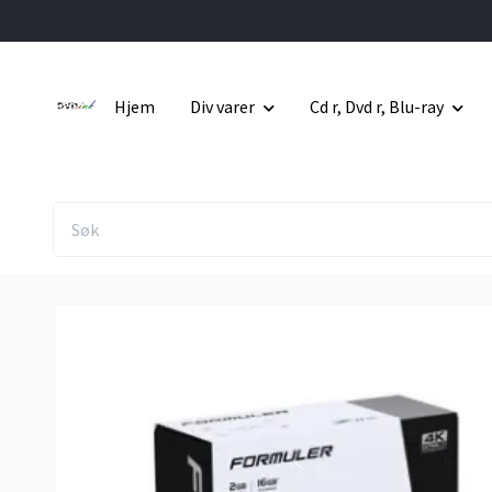
Hjem
Div varer
Cd r, Dvd r, Blu-ray