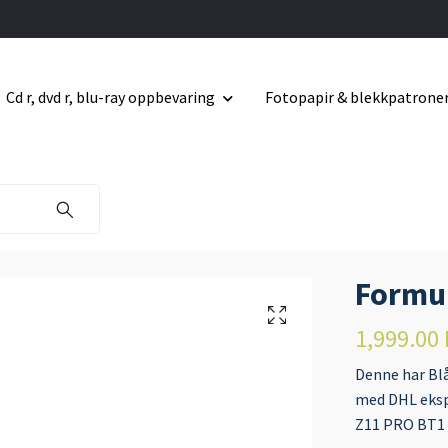
Cd r, dvd r, blu-ray oppbevaring
Fotopapir & blekkpatrone
Formul
1,999.00
Denne har Blå
med DHL ekspr
Z11 PRO BT1 