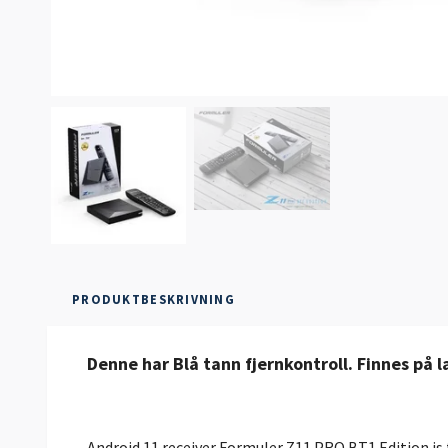
PRODUKTBESKRIVNING
Denne har Blå tann fjernkontroll. Finnes på 
Android 11 receiver Formuler Z11 PRO BT1 Edition i