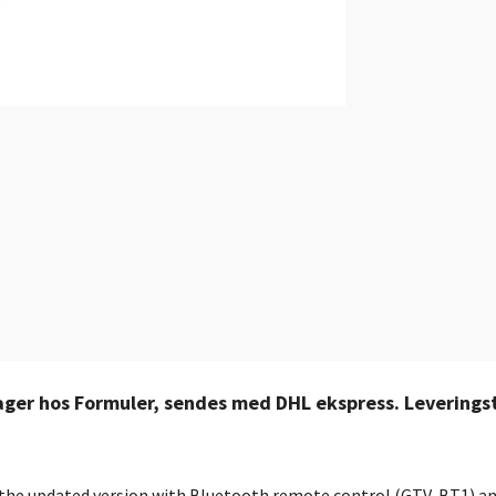
lager hos Formuler, sendes med DHL ekspress. Leverings
s the updated version with Bluetooth remote control (GTV-BT1) a