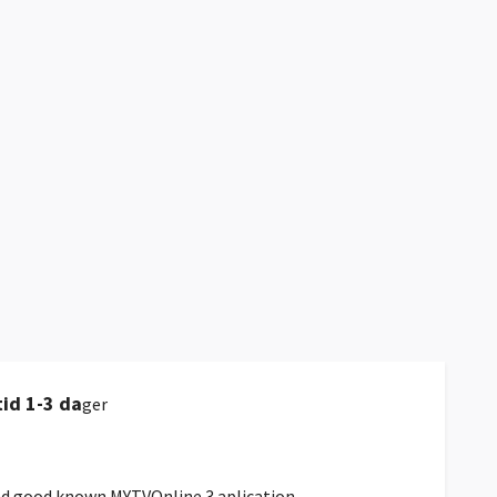
tid 1-3 da
ger
nd good known MYTVOnline 3 aplication.