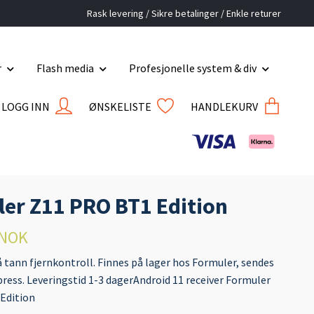
Rask levering / Sikre betalinger / Enkle returer
r
Flash media
Profesjonelle system & div
LOGG INN
ØNSKELISTE
HANDLEKURV
er Z11 PRO BT1 Edition
 NOK
 tann fjernkontroll. Finnes på lager hos Formuler, sendes
ess. Leveringstid 1-3 dagerAndroid 11 receiver Formuler
Edition