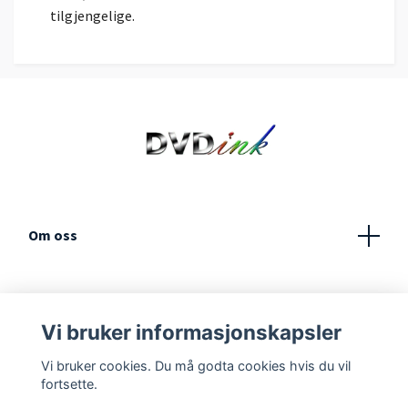
tilgjengelige.
Om oss
Kundeservice
Vi bruker informasjonskapsler
Vilkår og betingelser
Vi bruker cookies. Du må godta cookies hvis du vil
fortsette.
Kontakt