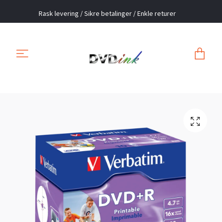
Rask levering / Sikre betalinger / Enkle returer