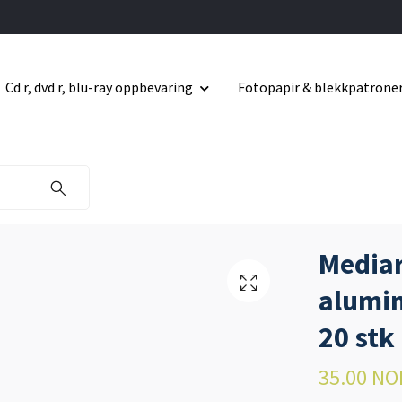
Cd r, dvd r, blu-ray oppbevaring
Fotopapir & blekkpatrone
Mediar
alumin
20 stk
35.00 NO