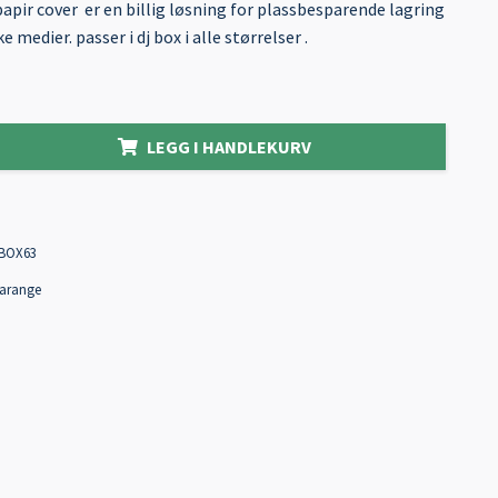
pir cover er en billig løsning for plassbesparende lagring
e medier. passer i dj box i alle størrelser .
LEGG I HANDLEKURV
BOX63
arange