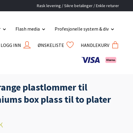
Rask levering / Sikre betalinger / Enkle returer
r
Flash media
Profesjonelle system & div
LOGG INN
ØNSKELISTE
HANDLEKURV
ange plastlommer til
iums box plass til to plater
K