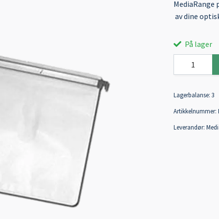
MediaRange pa
av dine optisk
På lager
Lagerbalanse:
3
Artikkelnummer:
Leverandør:
Medi