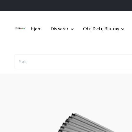
Hjem
Div varer
Cd r, Dvd r, Blu-ray