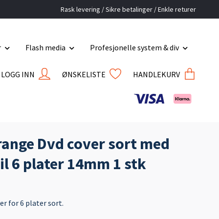
Rask levering / Sikre betalinger / Enkle returer
r
Flash media
Profesjonelle system & div
LOGG INN
ØNSKELISTE
HANDLEKURV
ange Dvd cover sort med
til 6 plater 14mm 1 stk
 for 6 plater sort.