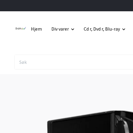
Hjem
Div varer
Cd r, Dvd r, Blu-ray