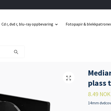
Cd r, dvd r, blu-ray oppbevaring
Fotopapir & blekkpatrone
Mediar
plass 
8.49 NOK
14mm dvdcover